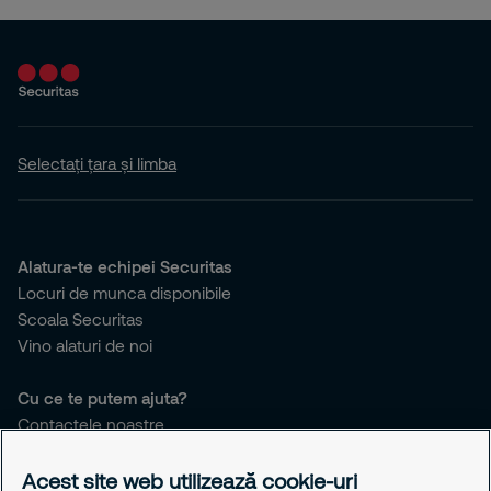
Escorta
Evenimente
Alte servicii
Selectați țara și limba
MySecuritas
Alatura-te echipei Securitas
Locuri de munca disponibile
Scoala Securitas
Vino alaturi de noi
Cu ce te putem ajuta?
Contactele noastre
Birourile noastre
Responsabilitatea noastra
Acest site web utilizează cookie-uri