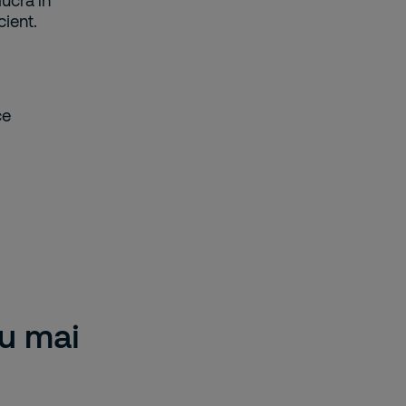
lucra în
cient.
ce
u mai