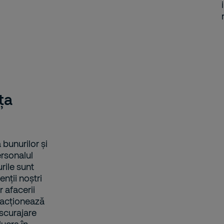
ța
 bunurilor și
ersonalul
rile sunt
enții noștri
 afacerii
reacționează
escurajare