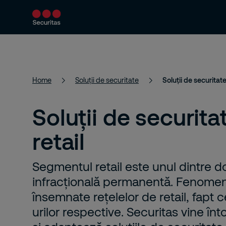
Despre noi
Servicii de securitate
Home
Soluții de securitate
Soluții de securitate
Soluții de securit
retail
Segmentul retail este unul dintre d
infracțională permanentă. Fenomen
însemnate rețelelor de retail, fapt 
urilor respective. Securitas vine înt