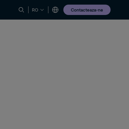
Contacteaza-ne
RO
Sustenabilitate
Noutati