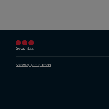
Receptie
Escorta
Evenimente
Alte servicii
MySecuritas
Selectați țara și limba