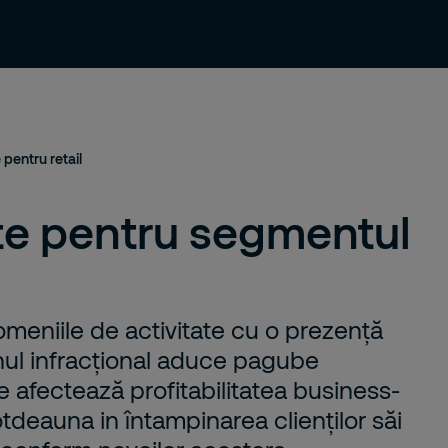
Soluții de securitate
Cariera
Contact
 pentru retail
ate pentru segmentul
omeniile de activitate cu o prezență
ul infracțional aduce pagube
ce afectează profitabilitatea business-
otdeauna in întampinarea clienților săi