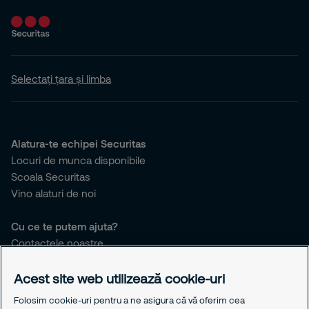
Evenimente
Alte servicii
Selectați țara și limba
MySecuritas
Alatura-te echipei Securitas
Locuri de munca disponibile
Scoala Securitas
Vino alaturi de noi
Cu ce te putem ajuta?
Contactele noastre
Birourile noastre
Responsabilitatea noastra
Acest site web utilizează cookie-uri
Politica de cookie-uri
Folosim cookie-uri pentru a ne asigura că vă oferim cea