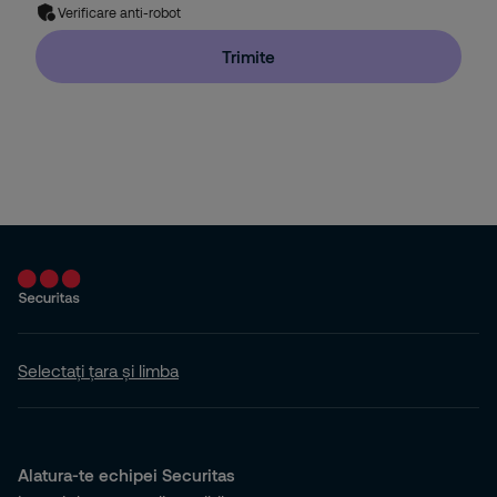
Verificare anti-robot
Instalare si Mentenanta
Trimite
Track & Trace
Consultanta de securitate
Receptie
Escorta
Evenimente
Alte servicii
Selectați țara și limba
MySecuritas
Alatura-te echipei Securitas