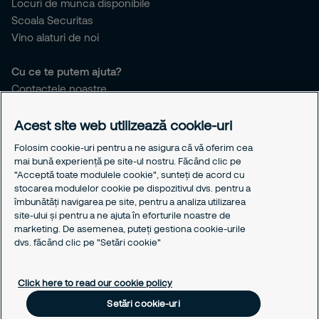
Locuri de munca disponibile
Scoala Securitas
Vino alaturi de noi
Cu ce te putem ajuta?
Contactele noastre
Birourile noastre
Responsabilitatea noastra
Acest site web utilizează cookie-uri
Politica de cookie-uri
Folosim cookie-uri pentru a ne asigura că vă oferim cea
Politica de confidențialitate
mai bună experiență pe site-ul nostru. Făcând clic pe
Notificarea de confidențialitate
"Acceptă toate modulele cookie", sunteți de acord cu
stocarea modulelor cookie pe dispozitivul dvs. pentru a
Notificarea privind protecția datelor pentru candidații la
îmbunătăți navigarea pe site, pentru a analiza utilizarea
angajare
site-ului și pentru a ne ajuta în eforturile noastre de
Responsible Disclosure
marketing. De asemenea, puteți gestiona cookie-urile
dvs. făcând clic pe "Setări cookie"
Alege solutiile potrivite nevoilor tale
Solutiile noaste de securitate
Click here to read our cookie policy
Serviciile noastre de securitate
Setări cookie-uri
Setări cookie-uri