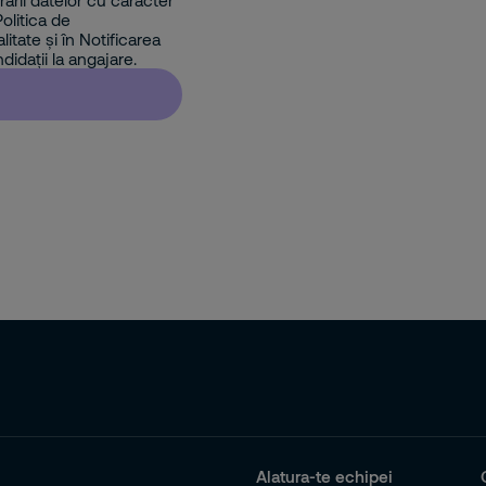
ării datelor cu caracter
olitica de
litate și în Notificarea
didații la angajare.
Alatura-te echipei