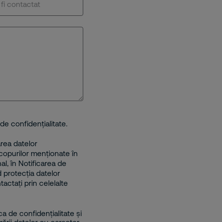
de confidențialitate.
area datelor
opurilor menționate în
al, în Notificarea de
d protecția datelor
actați prin celelalte
ca de confidențialitate și