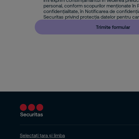
îmi exprim consimțământul în vederea prelucr
personal, conform scopurilor menționate în P
confidențialitate, în Notificarea de confidenția
Securitas privind protecția datelor pentru can
Trimite formular
Selectați țara și limba