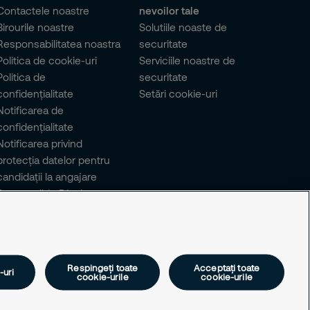
Contactele noastre
nevoilor tale
Birourile noastre
Solutiile noaste de
Responsabilitatea noastra
securitate
Politica de cookie-uri
Serviciile noastre de
Politica de
securitate
confidențialitate
Setări cookie-uri
Notificarea de
confidențialitate
Notificarea privind
protecția datelor pentru
candidații la angajare
Responsible Disclosure
Respingeți toate
Acceptați toate
-uri
cookie-urile
cookie-urile