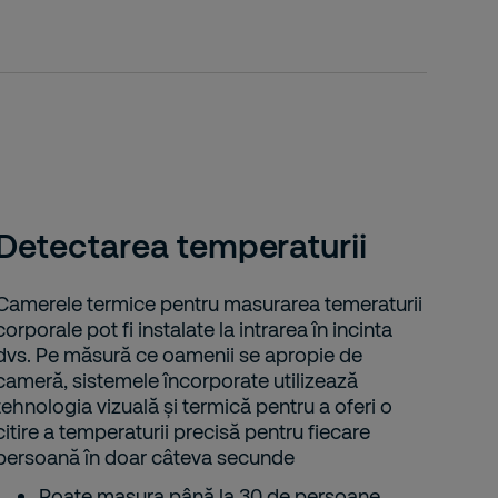
Detectarea temperaturii
Camerele termice pentru masurarea temeraturii
corporale pot fi instalate la intrarea în incinta
dvs. Pe măsură ce oamenii se apropie de
cameră, sistemele încorporate utilizează
tehnologia vizuală și termică pentru a oferi o
citire a temperaturii precisă pentru fiecare
persoană în doar câteva secunde
Poate masura până la 30 de persoane