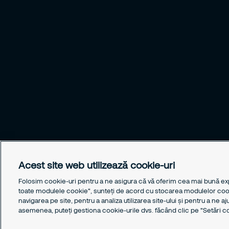
Acest site web utilizează cookie-uri
Folosim cookie-uri pentru a ne asigura că vă oferim cea mai bună ex
toate modulele cookie", sunteți de acord cu stocarea modulelor cooki
navigarea pe site, pentru a analiza utilizarea site-ului și pentru a ne a
asemenea, puteți gestiona cookie-urile dvs. făcând clic pe "Setări c