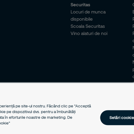
Securitas
Locuri de munca
disponibile
Scoala Securitas
Vino alaturi de noi
periență pe site-ul nostru. Făcând clic pe "Acceptă
e pe dispozitivul dvs. pentru a îmbunătăți
juta în eforturile noastre de marketing. De
Setări cookie
ookie"