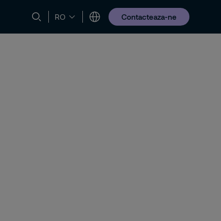
Contacteaza-ne
RO
Sustenabilitate
Noutati