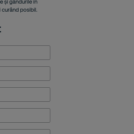
e și gândurile în
 curând posibil.
t