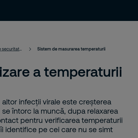
Soluții de securitate
Cariera
Contact
Soluții inteligente de securitate pentru o lume mai sigură
Sistem de masurarea temperaturii
zare a temperaturii
ltor infecții virale este creșterea
 se întorc la muncă, dupa relaxarea
contact pentru verificarea temperaturii
îi identifice pe cei care nu se simt