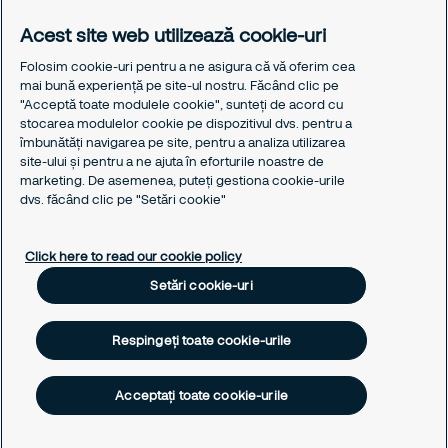
Birourile noastre
Responsabilitatea noastra
Acest site web utilizează cookie-uri
Politica de cookie-uri
Folosim cookie-uri pentru a ne asigura că vă oferim cea
Politica de confidențialitate
mai bună experiență pe site-ul nostru. Făcând clic pe
Notificarea de confidențialitate
"Acceptă toate modulele cookie", sunteți de acord cu
stocarea modulelor cookie pe dispozitivul dvs. pentru a
Notificarea privind protecția datelor pentru candidații la
îmbunătăți navigarea pe site, pentru a analiza utilizarea
angajare
site-ului și pentru a ne ajuta în eforturile noastre de
Responsible Disclosure
marketing. De asemenea, puteți gestiona cookie-urile
dvs. făcând clic pe "Setări cookie"
Alege solutiile potrivite nevoilor tale
Solutiile noaste de securitate
Click here to read our cookie policy
Serviciile noastre de securitate
Setări cookie-uri
Setări cookie-uri
Respingeți toate cookie-urile
Acceptați toate cookie-urile