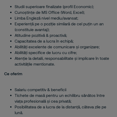
Studii superioare finalizate (profil Economic);
Cunoștințe de MS Office (Word, Excel);
Limba Engleză nivel mediu/avansat;
Experiență pe o poziție similară de cel puțin un an
(constituie avantaj);
Atitudine pozitivă & proactivă;
Capacitatea de a lucra în echipă;
Abilități excelente de comunicare și organizare;
Abilități specifice de lucru cu cifre;
Atenție la detalii, responsabilitate și implicare în toate
activitățile mentionate.
Ce oferim
Salariu competitiv & beneficii
Tichete de masă pentru un echilibru sănătos între
viața profesională și cea privată;
Posibilitatea de a lucra de la distanță, câteva zile pe
lună.