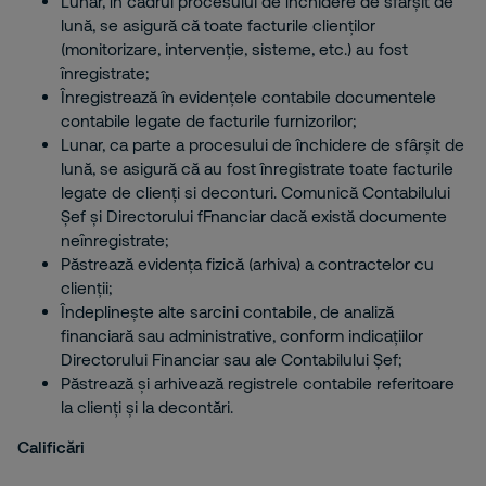
Lunar, în cadrul procesului de închidere de sfârșit de
lună, se asigură că toate facturile clienților
(monitorizare, intervenție, sisteme, etc.) au fost
înregistrate;
Înregistrează în evidențele contabile documentele
contabile legate de facturile furnizorilor;
Lunar, ca parte a procesului de închidere de sfârșit de
lună, se asigură că au fost înregistrate toate facturile
legate de clienți si deconturi. Comunică Contabilului
Șef și Directorului fFnanciar dacă există documente
neînregistrate;
Păstrează evidența fizică (arhiva) a contractelor cu
clienții;
Îndeplinește alte sarcini contabile, de analiză
financiară sau administrative, conform indicațiilor
Directorului Financiar sau ale Contabilului Șef;
Păstrează și arhivează registrele contabile referitoare
la clienți și la decontări.
Calificări